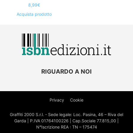
8,99
€
Acquista prodotto
RIGUARDO A NOI
Privacy
Cookie
Graffiti 2000 S.r.l. - Sede legale: Loc. Pasina, 46 – Riva del
Garda | P.IVA 01764100226 | Cap.Sociale 77.815,00 |
N°Iscrizione REA : TN – 175474