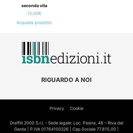
seconda vita
15,00
€
Acquista prodotto
RIGUARDO A NOI
Privacy
Cookie
Graffiti 2000 S.r.l. - Sede legale: Loc. Pasina, 46 – Riva del
Garda | P.IVA 01764100226 | Cap.Sociale 77.815,00 |