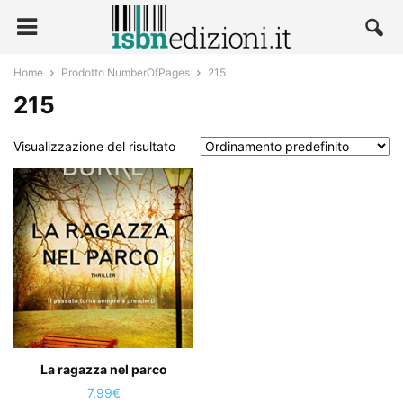
Home
Prodotto NumberOfPages
215
215
Visualizzazione del risultato
La ragazza nel parco
7,99
€