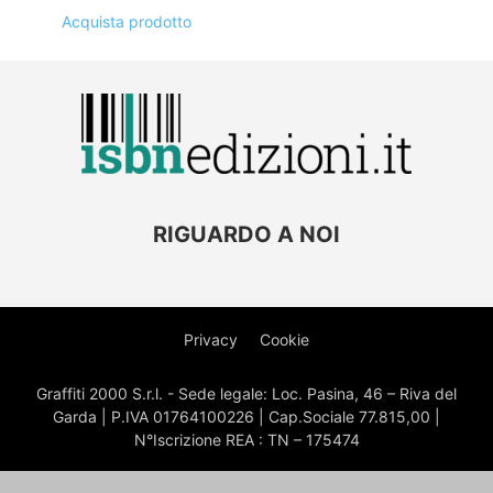
Acquista prodotto
RIGUARDO A NOI
Privacy
Cookie
Graffiti 2000 S.r.l. - Sede legale: Loc. Pasina, 46 – Riva del
Garda | P.IVA 01764100226 | Cap.Sociale 77.815,00 |
N°Iscrizione REA : TN – 175474