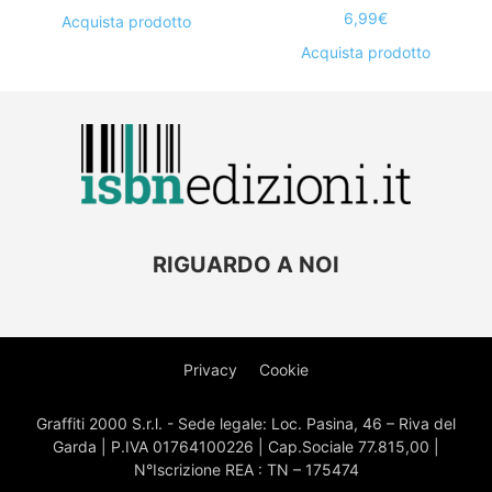
6,99
€
Acquista prodotto
Acquista prodotto
RIGUARDO A NOI
Privacy
Cookie
Graffiti 2000 S.r.l. - Sede legale: Loc. Pasina, 46 – Riva del
Garda | P.IVA 01764100226 | Cap.Sociale 77.815,00 |
N°Iscrizione REA : TN – 175474