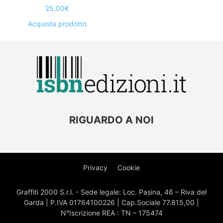
25,00
€
Acquista prodotto
RIGUARDO A NOI
Privacy
Cookie
Graffiti 2000 S.r.l. - Sede legale: Loc. Pasina, 46 – Riva del
Garda | P.IVA 01764100226 | Cap.Sociale 77.815,00 |
N°Iscrizione REA : TN – 175474