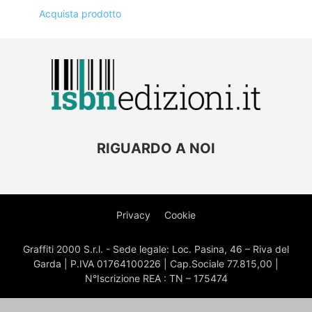
Acquista prodotto
RIGUARDO A NOI
Privacy
Cookie
Graffiti 2000 S.r.l. - Sede legale: Loc. Pasina, 46 – Riva del
Garda | P.IVA 01764100226 | Cap.Sociale 77.815,00 |
N°Iscrizione REA : TN – 175474