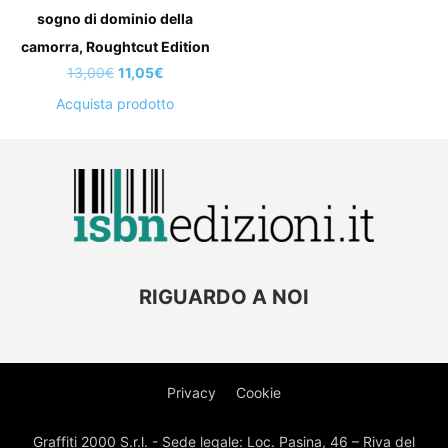
sogno di dominio della
camorra, Roughtcut Edition
Il
Il
13,00
€
11,05
€
prezzo
prezzo
Acquista prodotto
originale
attuale
era:
è:
13,00€.
11,05€.
RIGUARDO A NOI
Privacy
Cookie
Graffiti 2000 S.r.l. - Sede legale: Loc. Pasina, 46 – Riva del