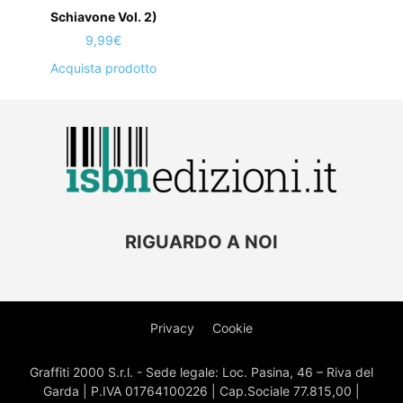
Schiavone Vol. 2)
9,99
€
Acquista prodotto
RIGUARDO A NOI
Privacy
Cookie
Graffiti 2000 S.r.l. - Sede legale: Loc. Pasina, 46 – Riva del
Garda | P.IVA 01764100226 | Cap.Sociale 77.815,00 |