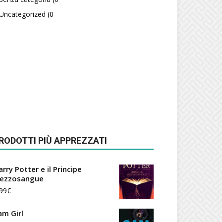
Uncategorized
(0
RODOTTI PIÙ APPREZZATI
rry Potter e il Principe
ezzosangue
99
€
am Girl