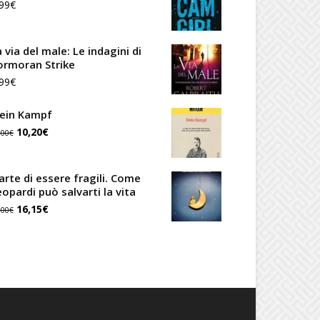
99
€
 via del male: Le indagini di
ormoran Strike
99
€
ein Kampf
Il
Il
10,20
€
,00
€
prezzo
prezzo
originale
attuale
'arte di essere fragili. Come
eopardi può salvarti la vita
era:
è:
Il
Il
16,15
€
,00
€
12,00€.
10,20€.
prezzo
prezzo
originale
attuale
era:
è:
19,00€.
16,15€.