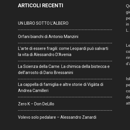
ARTICOLI RECENTI
Qu
gi
pe
UN LIBRO SOTTO L’ALBERO
in
L.
Orfani bianchi di Antonio Manzini
Le
L’arte di essere fragili: come Leopardi può salvarti
co
la vita di Alessandro D’Avenia
ri
d’
La Scienza della Carne. La chimica della bistecca e
dell’arrosto di Dario Bressanini
Is
La cappella di famiglia e altre storie di Vigàta di
pe
Andrea Camilleri
co
de
at
Zero K – Don DeLillo
Volevo solo pedalare – Alessandro Zanardi