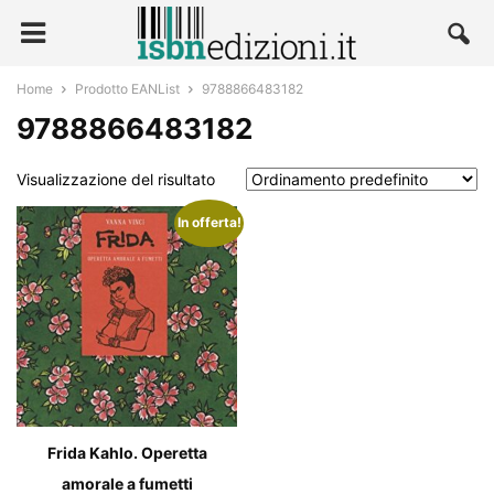
Home
Prodotto EANList
9788866483182
9788866483182
Visualizzazione del risultato
In offerta!
Frida Kahlo. Operetta
amorale a fumetti