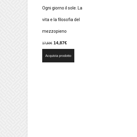
Ogni giorno il sole. La
vita e la filosofia del
mezzopieno
Il
Il
14,87
€
17,50
€
prezzo
prezzo
Acquista prodotto
originale
attuale
era:
è:
17,50€.
14,87€.