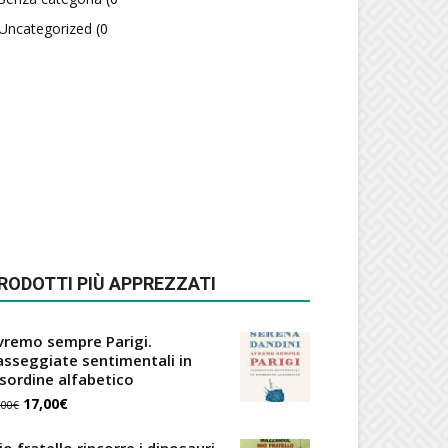
Uncategorized
(0
RODOTTI PIÙ APPREZZATI
vremo sempre Parigi.
asseggiate sentimentali in
isordine alfabetico
Il
Il
17,00
€
,00
€
prezzo
prezzo