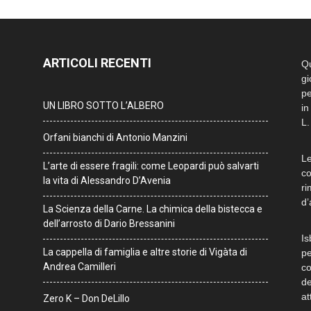
ARTICOLI RECENTI
Qu
gi
pe
UN LIBRO SOTTO L’ALBERO
in
L.
Orfani bianchi di Antonio Manzini
Le
L’arte di essere fragili: come Leopardi può salvarti
co
la vita di Alessandro D’Avenia
ri
d’
La Scienza della Carne. La chimica della bistecca e
dell’arrosto di Dario Bressanini
Is
La cappella di famiglia e altre storie di Vigàta di
pe
Andrea Camilleri
co
de
at
Zero K – Don DeLillo