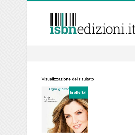
isbnedizioni.it
Visualizzazione del risultato
In offerta!