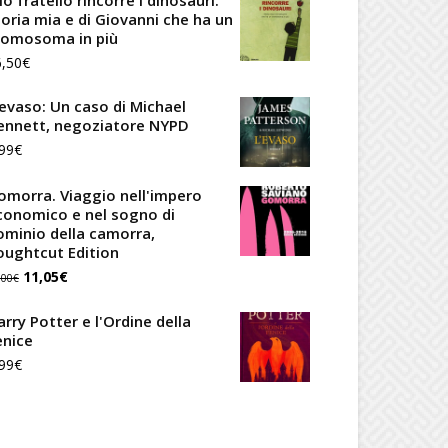
o fratello rincorre i dinosauri.
originale
attuale
toria mia e di Giovanni che ha un
romosoma in più
era:
è:
6,50
€
20,00€.
17,00€.
'evaso: Un caso di Michael
ennett, negoziatore NYPD
99
€
omorra. Viaggio nell'impero
conomico e nel sogno di
ominio della camorra,
oughtcut Edition
Il
Il
11,05
€
,00
€
prezzo
prezzo
arry Potter e l'Ordine della
originale
attuale
enice
99
€
era:
è:
13,00€.
11,05€.