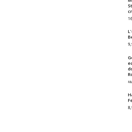
Mi
S
c
1
L
B
9,
G
e
d
R
13
H
F
8,