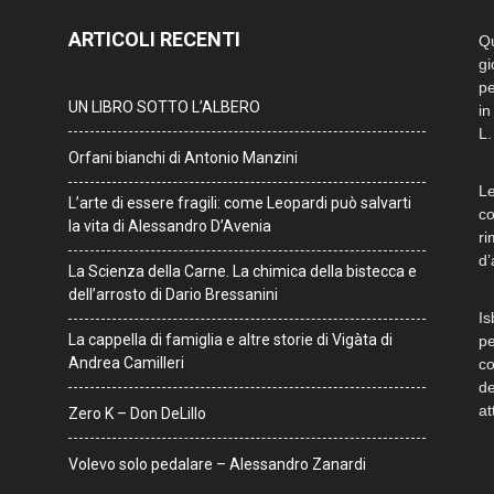
ARTICOLI RECENTI
Qu
gi
pe
UN LIBRO SOTTO L’ALBERO
in
L.
Orfani bianchi di Antonio Manzini
Le
L’arte di essere fragili: come Leopardi può salvarti
co
la vita di Alessandro D’Avenia
ri
d’
La Scienza della Carne. La chimica della bistecca e
dell’arrosto di Dario Bressanini
Is
La cappella di famiglia e altre storie di Vigàta di
pe
Andrea Camilleri
co
de
at
Zero K – Don DeLillo
Volevo solo pedalare – Alessandro Zanardi