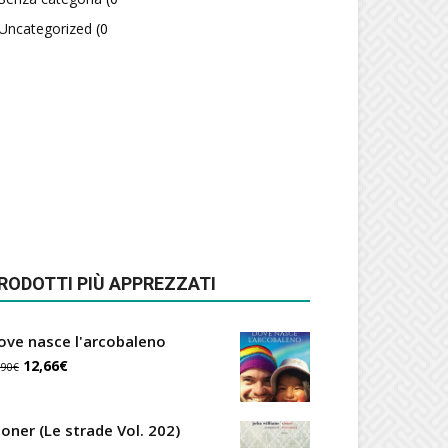
Uncategorized
(0
RODOTTI PIÙ APPREZZATI
ove nasce l'arcobaleno
Il
Il
12,66
€
,90
€
prezzo
prezzo
originale
attuale
toner (Le strade Vol. 202)