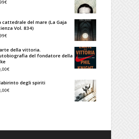
99
€
era:
è:
14,90€.
12,66€.
a cattedrale del mare (La Gaja
cienza Vol. 834)
99
€
arte della vittoria.
utobiografia del fondatore della
ike
0,00
€
 labirinto degli spiriti
3,00
€