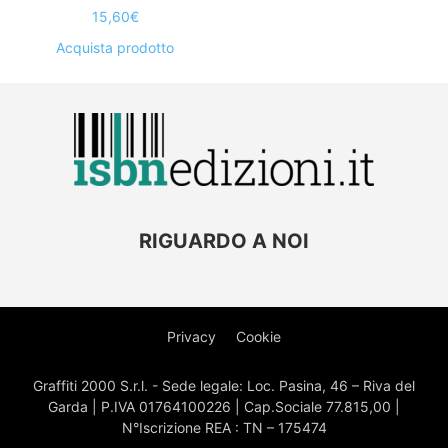
15,60
€
Acquista prodotto
RIGUARDO A NOI
Privacy
Cookie
Graffiti 2000 S.r.l. - Sede legale: Loc. Pasina, 46 – Riva del
Garda | P.IVA 01764100226 | Cap.Sociale 77.815,00 |
N°Iscrizione REA : TN – 175474