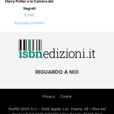
Harry Potter e la Camera dei
Segreti
8,99
€
Acquista prodotto
RIGUARDO A NOI
Privacy
Cookie
Graffiti 2000 S.r.l. - Sede legale: Loc. Pasina, 46 – Riva del