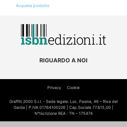
Acquista prodotto
RIGUARDO A NOI
Privacy
Cookie
Graffiti 2000 S.r.l. - Sede legale: Loc. Pasina, 46 – Riva del
Garda | P.IVA 01764100226 | Cap.Sociale 77.815,00 |
N°Iscrizione REA : TN – 175474