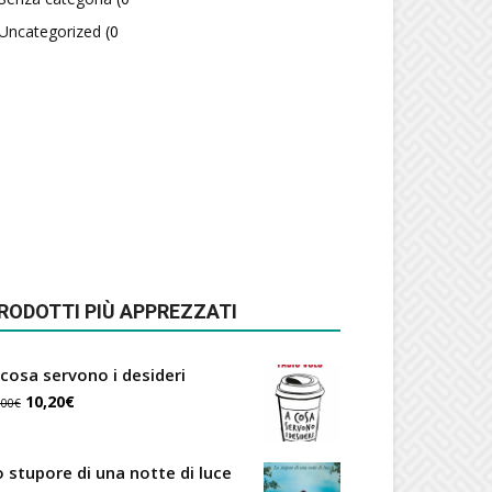
Uncategorized
(0
RODOTTI PIÙ APPREZZATI
 cosa servono i desideri
Il
Il
10,20
€
,00
€
prezzo
prezzo
originale
attuale
o stupore di una notte di luce