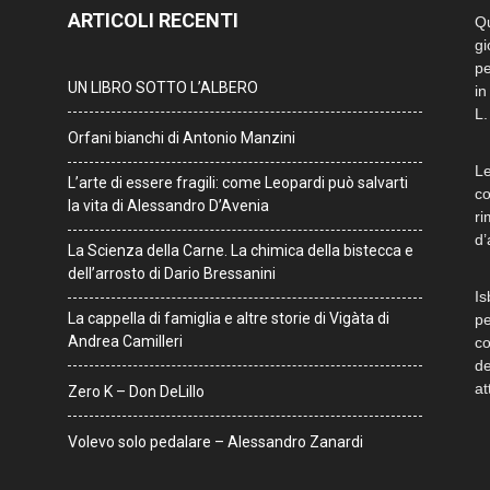
ARTICOLI RECENTI
Qu
gi
pe
UN LIBRO SOTTO L’ALBERO
in
L.
Orfani bianchi di Antonio Manzini
Le
L’arte di essere fragili: come Leopardi può salvarti
co
la vita di Alessandro D’Avenia
ri
d’
La Scienza della Carne. La chimica della bistecca e
dell’arrosto di Dario Bressanini
Is
La cappella di famiglia e altre storie di Vigàta di
pe
Andrea Camilleri
co
de
at
Zero K – Don DeLillo
Volevo solo pedalare – Alessandro Zanardi