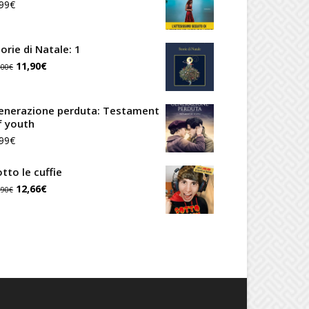
99
€
era:
è:
12,00€.
10,20€.
orie di Natale: 1
Il
Il
11,90
€
,00
€
prezzo
prezzo
originale
attuale
enerazione perduta: Testament
f youth
era:
è:
99
€
14,00€.
11,90€.
tto le cuffie
Il
Il
12,66
€
,90
€
prezzo
prezzo
originale
attuale
era:
è:
14,90€.
12,66€.