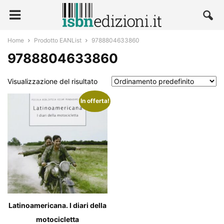
Home
Prodotto EANList
9788804633860
9788804633860
Visualizzazione del risultato
In offerta!
Latinoamericana. I diari della
motocicletta