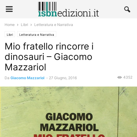
Home
Libri
Letteratura e Narrativa
Libri
Letteratura e Narrativa
Mio fratello rincorre i
dinosauri – Giacomo
Mazzariol
4352
Da
Giacomo Mazzariol
-
27 Giugno, 2016