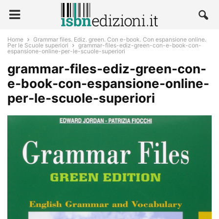
Home
Grammar files. Ediz. green. Con e-book. Con espansione online.
Per le Scuole superiori
grammar-files-ediz-green-con-e-book-con-
espansione-online-per-le-scuole-superiori
grammar-files-ediz-green-con-
e-book-con-espansione-online-
per-le-scuole-superiori