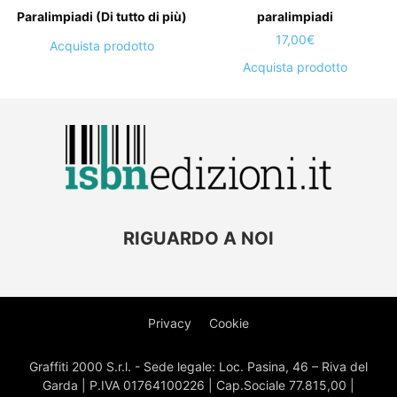
Paralimpiadi (Di tutto di più)
paralimpiadi
17,00
€
Acquista prodotto
Acquista prodotto
RIGUARDO A NOI
Privacy
Cookie
Graffiti 2000 S.r.l. - Sede legale: Loc. Pasina, 46 – Riva del
Garda | P.IVA 01764100226 | Cap.Sociale 77.815,00 |