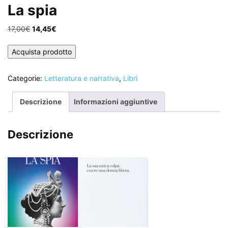
La spia
Il
Il
17,00
€
14,45
€
prezzo
prezzo
originale
attuale
Acquista prodotto
era:
è:
17,00€.
14,45€.
Categorie:
Letteratura e narrativa
,
Libri
Descrizione
Informazioni aggiuntive
Descrizione