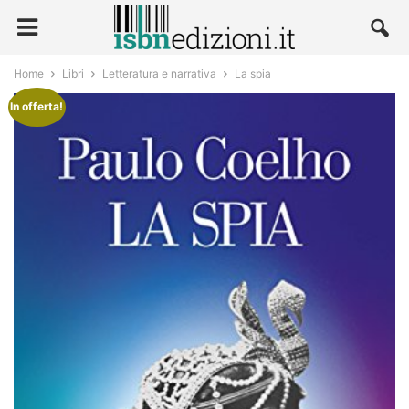
Home
Libri
Letteratura e narrativa
La spia
In offerta!