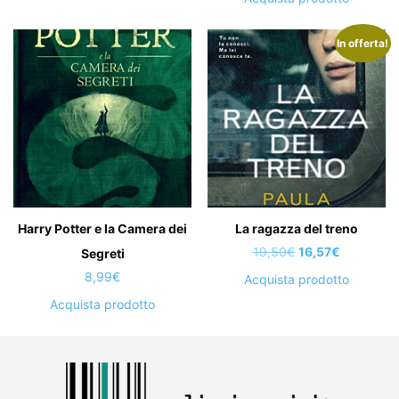
In offerta!
Harry Potter e la Camera dei
La ragazza del treno
Il
Il
19,50
€
16,57
€
Segreti
prezzo
prezzo
8,99
€
Acquista prodotto
originale
attuale
Acquista prodotto
era:
è:
19,50€.
16,57€.