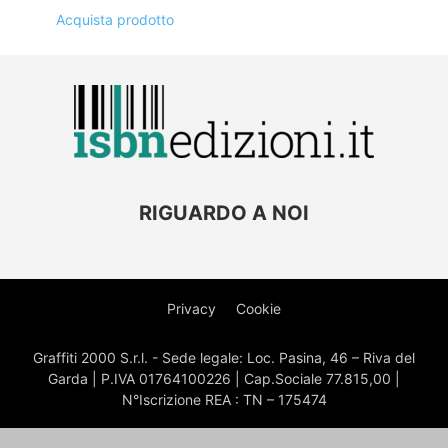
Acquista prodotto
RIGUARDO A NOI
Privacy
Cookie
Graffiti 2000 S.r.l. - Sede legale: Loc. Pasina, 46 – Riva del
Garda | P.IVA 01764100226 | Cap.Sociale 77.815,00 |
N°Iscrizione REA : TN – 175474