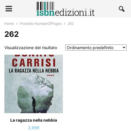
Home
Prodotto NumberOfPages
262
262
Visualizzazione del risultato
La ragazza nella nebbia
3,99
€